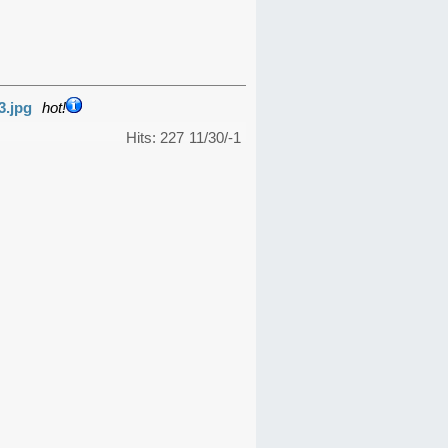
3.jpg
hot!
Hits: 227
11/30/-1