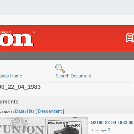
oads Home
Search Document
90_22_04_1983
uments
Date
Hits
[ Descendent ]
y :
Name
|
|
N2190-22-04-1983-00
0
Homepage: