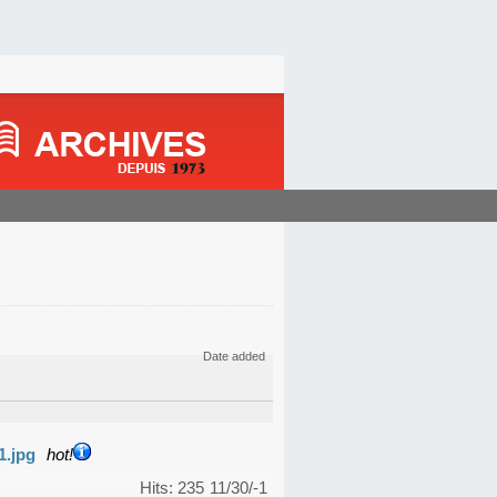
Date added
1.jpg
hot!
Hits: 235
11/30/-1