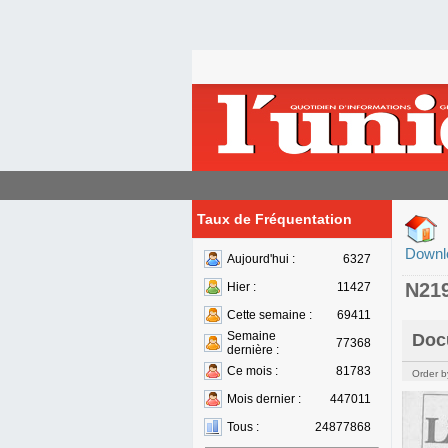
Taux de Fréquentation
Downl
Aujourd'hui :
6327
N21
Hier :
11427
Cette semaine :
69411
Semaine
Doc
77368
dernière :
Ce mois :
81783
Order b
Mois dernier :
447011
Tous :
24877868