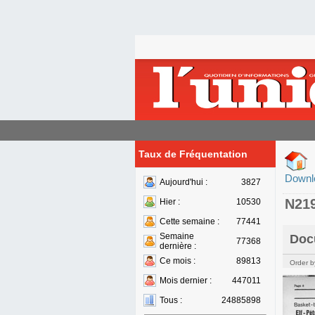
Taux de Fréquentation
Downl
Aujourd'hui :
3827
N21
Hier :
10530
Cette semaine :
77441
Semaine
Doc
77368
dernière :
Ce mois :
89813
Order b
Mois dernier :
447011
Tous :
24885898