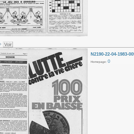
Voir
N2190-22-04-1983-00
0
Homepage: