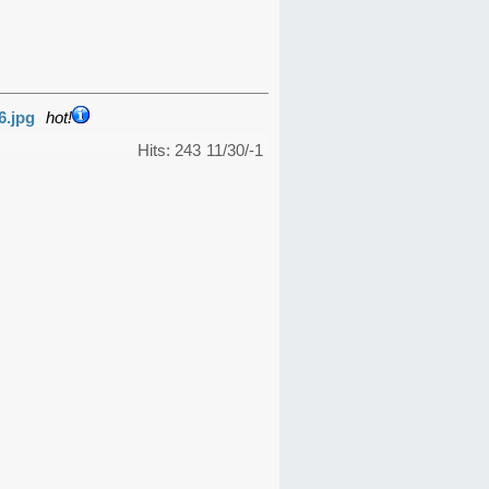
6.jpg
hot!
Hits: 243
11/30/-1