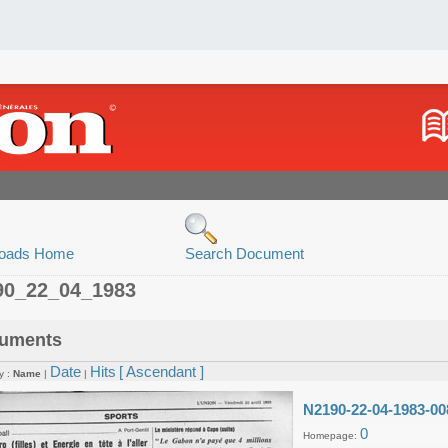
oads Home
Search Document
90_22_04_1983
uments
Date
Hits
[ Ascendant ]
y :
Name
|
|
N2190-22-04-1983-00
0
Homepage: