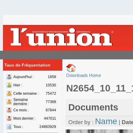
Taux de Fréquentation
Downloads Home
Aujourd'hui :
1858
N2654_10_11_
Hier :
10530
Cette semaine :
75472
Semaine
77368
dernière :
Documents
Ce mois :
87844
Mois dernier :
447011
Name
Order by :
|
Dat
Tous :
24883929