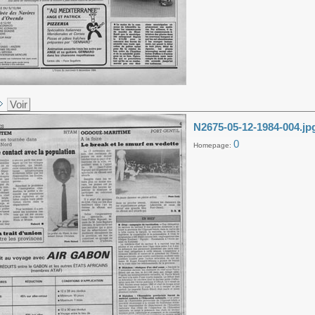
Voir
N2675-05-12-1984-004.jp
0
Homepage: