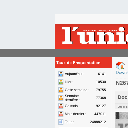
Taux de Fréquentation
Downl
Aujourd'hui :
6141
N26
Hier :
10530
Cette semaine :
79755
Semaine
Doc
77368
dernière :
Ce mois :
92127
Order b
Mois dernier :
447011
Tous :
24888212