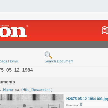
oads Home
Search Document
75_05_12_1984
uments
Name
Hits
[ Descendent ]
y :
|
Date
|
N2675-05-12-1984-001.jp
0
Homepage: