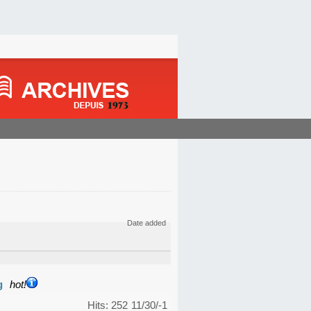
Date added
g
hot!
Hits: 252
11/30/-1