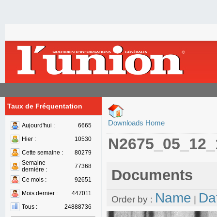
Taux de Fréquentation
Downloads Home
Aujourd'hui :
6665
N2675_05_12_
Hier :
10530
Cette semaine :
80279
Semaine
77368
dernière :
Documents
Ce mois :
92651
Mois dernier :
447011
Name
Da
Order by :
|
Tous :
24888736