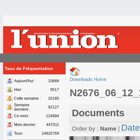
Taux de Fréquentation
Downloads Home
Aujourd'hui :
10668
N2676_06_12_
Hier :
9517
Cette semaine :
20185
Semaine
92127
dernière :
Documents
Ce mois :
124684
Mois dernier :
447011
Date
Order by :
Name
|
Tous :
24920769