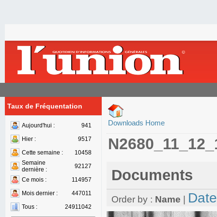
Taux de Fréquentation
Downloads Home
Aujourd'hui :
941
N2680_11_12_
Hier :
9517
Cette semaine :
10458
Semaine
92127
dernière :
Documents
Ce mois :
114957
Mois dernier :
447011
Date
Order by :
Name
|
Tous :
24911042