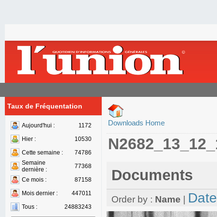
Taux de Fréquentation
Downloads Home
Aujourd'hui :
1172
N2682_13_12_
Hier :
10530
Cette semaine :
74786
Semaine
77368
dernière :
Documents
Ce mois :
87158
Mois dernier :
447011
Date
Order by :
Name
|
Tous :
24883243