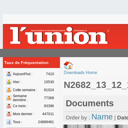
Taux de Fréquentation
Downloads Home
Aujourd'hui :
7410
N2682_13_12_
Hier :
10530
Cette semaine :
81024
Semaine
77368
dernière :
Documents
Ce mois :
93396
Mois dernier :
447011
Name
Order by :
|
Dat
Tous :
24889481