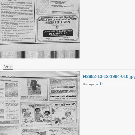
Voir
N2682-13-12-1984-010.jp
0
Homepage: