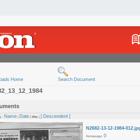
oads Home
Search Document
82_13_12_1984
uments
Name
Date
[ Descendent ]
y :
|
|
Hits
|
N2682-13-12-1984-012.jp
0
Homepage: