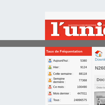
Taux de Fréquentation
Downl
Aujourd'hui :
5380
N26
Hier :
9124
Cette semaine :
88118
Semaine
Doc
77368
dernière :
Ce mois :
100490
Order b
Mois dernier :
447011
Tous :
24896575