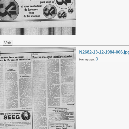
Voir
N2682-13-12-1984-006.jp
0
Homepage: