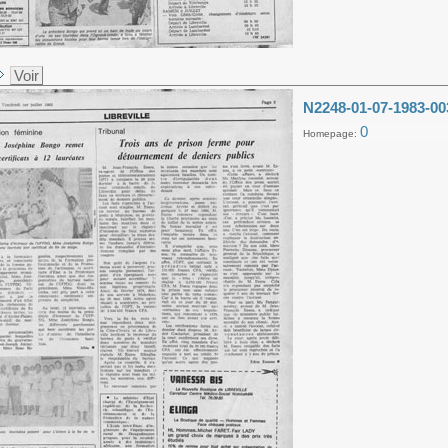
Voir
N2248-01-07-1983-00
0
Homepage: