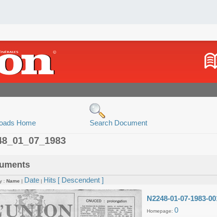
oads Home
Search Document
48_01_07_1983
uments
Date
Hits
[ Descendent ]
y :
Name
|
|
N2248-01-07-1983-00
0
Homepage: