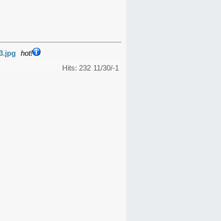
3.jpg
hot!
Hits: 232
11/30/-1