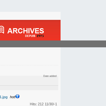
Date added
1.jpg
hot!
Hits: 212
11/30/-1