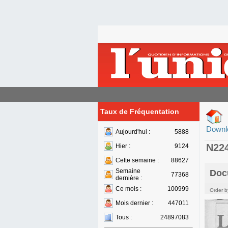
Taux de Fréquentation
Downl
Aujourd'hui :
5888
N22
Hier :
9124
Cette semaine :
88627
Semaine
Doc
77368
dernière :
Ce mois :
100999
Order b
Mois dernier :
447011
Tous :
24897083