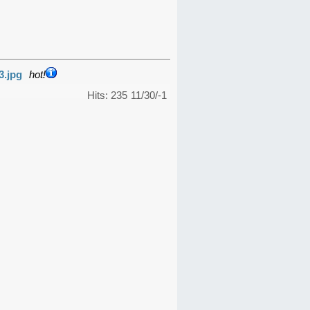
3.jpg
hot!
Hits: 235
11/30/-1