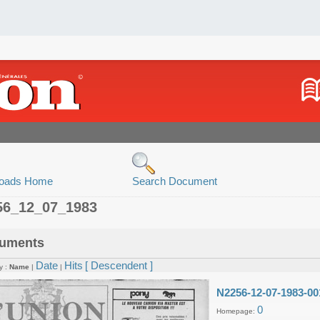
oads Home
Search Document
56_12_07_1983
uments
Date
Hits
[ Descendent ]
y :
Name
|
|
N2256-12-07-1983-00
0
Homepage: