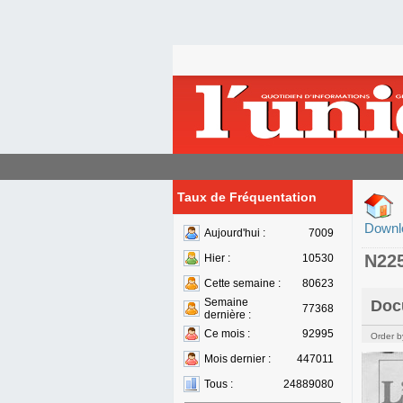
Taux de Fréquentation
Downl
Aujourd'hui :
7009
N22
Hier :
10530
Cette semaine :
80623
Semaine
Doc
77368
dernière :
Ce mois :
92995
Order b
Mois dernier :
447011
Tous :
24889080