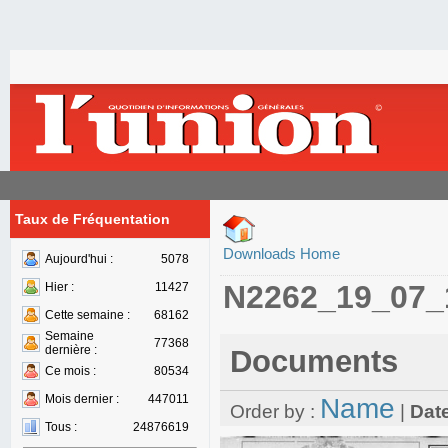
Taux de Fréquentation
Downloads Home
Aujourd'hui :
5078
N2262_19_07_
Hier :
11427
Cette semaine :
68162
Semaine
77368
dernière :
Documents
Ce mois :
80534
Mois dernier :
447011
Name
Order by :
|
Dat
Tous :
24876619