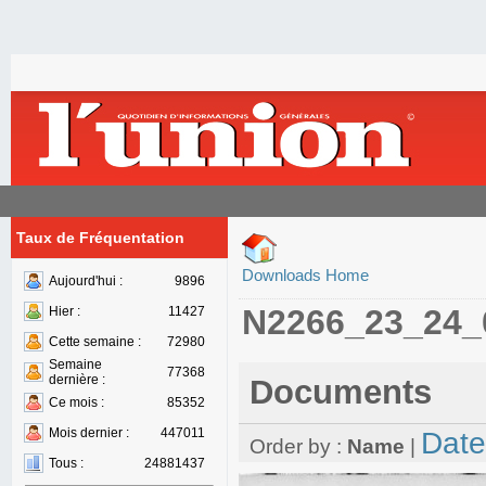
Taux de Fréquentation
Downloads Home
Aujourd'hui :
9896
N2266_23_24_
Hier :
11427
Cette semaine :
72980
Semaine
77368
dernière :
Documents
Ce mois :
85352
Mois dernier :
447011
Date
Order by :
Name
|
Tous :
24881437