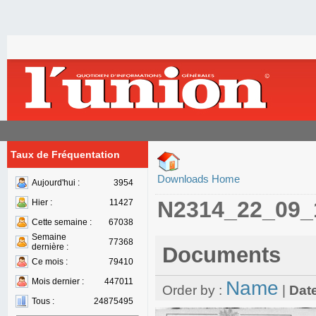
Taux de Fréquentation
Downloads Home
Aujourd'hui :
3954
N2314_22_09_
Hier :
11427
Cette semaine :
67038
Semaine
77368
dernière :
Documents
Ce mois :
79410
Mois dernier :
447011
Name
Order by :
|
Dat
Tous :
24875495