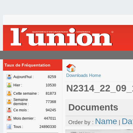
Taux de Fréquentation
Downloads Home
Aujourd'hui :
8259
N2314_22_09_
Hier :
10530
Cette semaine :
81873
Semaine
77368
dernière :
Documents
Ce mois :
94245
Mois dernier :
447011
Name
Da
Order by :
|
Tous :
24890330