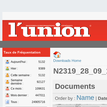
Taux de Fréquentation
Downloads Home
Aujourd'hui :
5132
N2319_28_09_
Hier :
9389
Cette semaine :
5132
Semaine
92127
dernière :
Documents
Ce mois :
109631
Mois dernier :
447011
Name
Order by :
|
Dat
Tous :
24905716