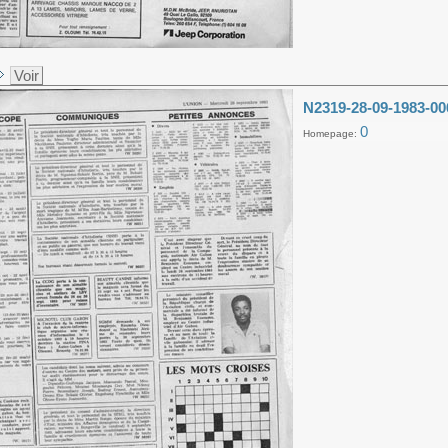
Voir
N2319-28-09-1983-00
0
Homepage: