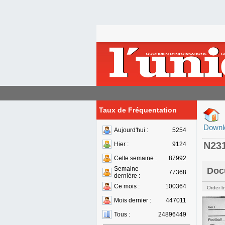
Taux de Fréquentation
Downl
Aujourd'hui :
5254
N23
Hier :
9124
Cette semaine :
87992
Semaine
Doc
77368
dernière :
Ce mois :
100364
Order b
Mois dernier :
447011
Tous :
24896449