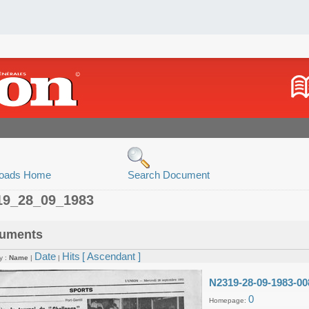
oads Home
Search Document
19_28_09_1983
uments
Date
Hits
[ Ascendant ]
y :
Name
|
|
N2319-28-09-1983-00
0
Homepage: