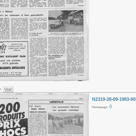
Voir
N2319-28-09-1983-00
0
Homepage: