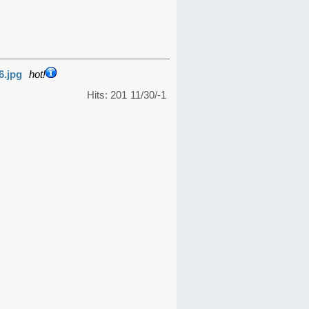
6.jpg
hot!
Hits: 201
11/30/-1