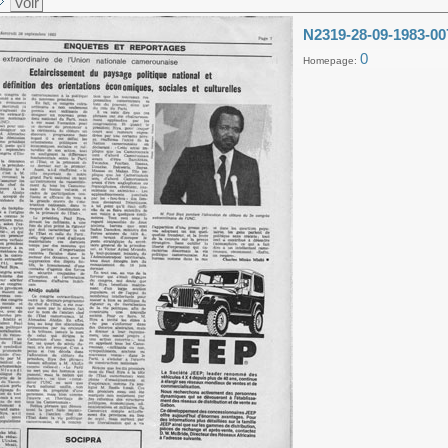
Voir
N2319-28-09-1983-00
0
Homepage: