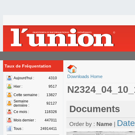
Taux de Fréquentation
Downloads Home
Aujourd'hui :
4310
N2324_04_10_
Hier :
9517
Cette semaine :
13827
Semaine
92127
dernière :
Documents
Ce mois :
118326
Mois dernier :
447011
Date
Order by :
Name
|
Tous :
24914411