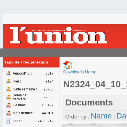
Taux de Fréquentation
Downloads Home
Aujourd'hui :
8017
N2324_04_10_
Hier :
9124
Cette semaine :
90755
Semaine
77368
dernière :
Documents
Ce mois :
103127
Mois dernier :
447011
Name
Da
Order by :
|
Tous :
24899212