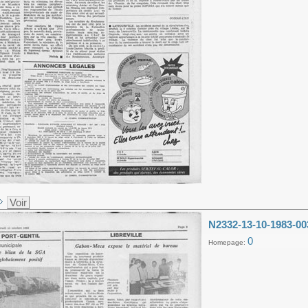
Voir
N2332-13-10-1983-00
0
Homepage: