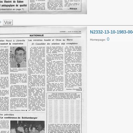
Voir
N2332-13-10-1983-00
0
Homepage: