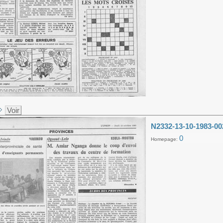
Voir
N2332-13-10-1983-00
0
Homepage: