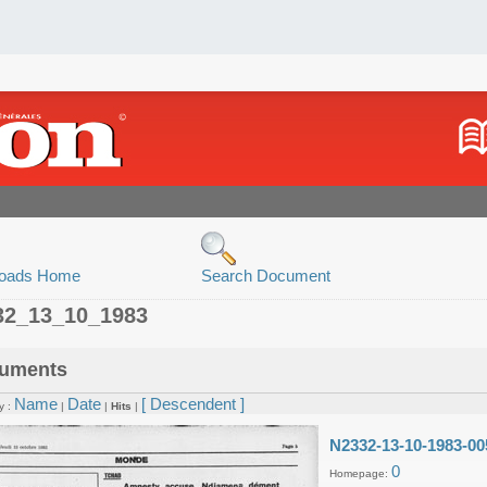
oads Home
Search Document
32_13_10_1983
uments
Name
Date
[ Descendent ]
y :
|
|
Hits
|
N2332-13-10-1983-00
0
Homepage: