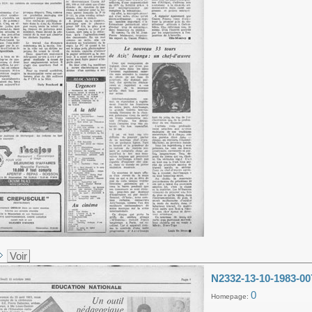
Voir
N2332-13-10-1983-00
0
Homepage: