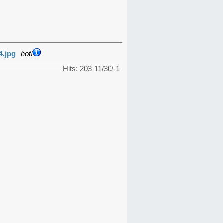
4.jpg
hot!
Hits: 203
11/30/-1