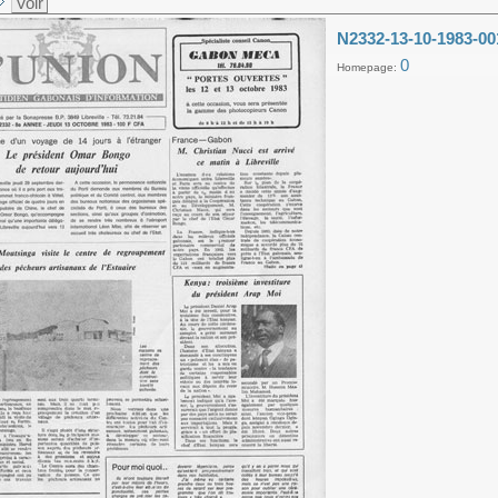
Voir
N2332-13-10-1983-00
0
Homepage: