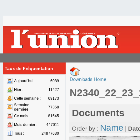
Taux de Fréquentation
Downloads Home
Aujourd'hui :
6089
N2340_22_23_
Hier :
11427
Cette semaine :
69173
Semaine
77368
dernière :
Documents
Ce mois :
81545
Mois dernier :
447011
Name
Order by :
|
Dat
Tous :
24877630