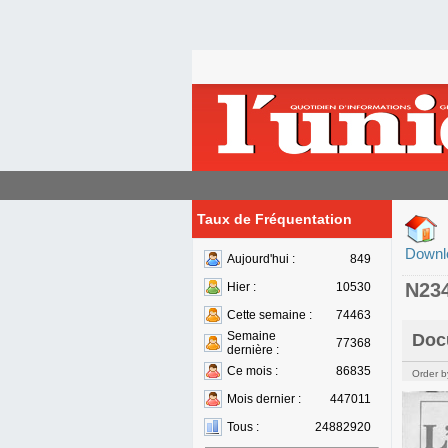
Taux de Fréquentation
Downl
Aujourd'hui :
849
N23
Hier :
10530
Cette semaine :
74463
Semaine
Doc
77368
dernière :
Ce mois :
86835
Order b
Mois dernier :
447011
Tous :
24882920