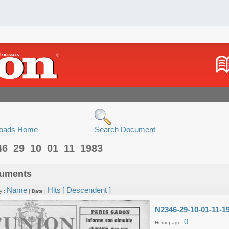
oads Home
Search Document
46_29_10_01_11_1983
uments
Name
Hits
[ Descendent ]
y :
|
Date
|
N2346-29-10-01-11-1
0
Homepage: