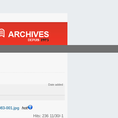
Date added
983-001.jpg
hot!
Hits: 236
11/30/-1