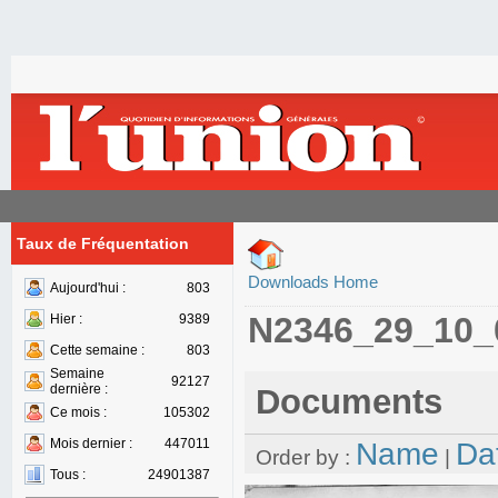
Taux de Fréquentation
Downloads Home
Aujourd'hui :
803
N2346_29_10_
Hier :
9389
Cette semaine :
803
Semaine
92127
dernière :
Documents
Ce mois :
105302
Mois dernier :
447011
Name
Da
Order by :
|
Tous :
24901387