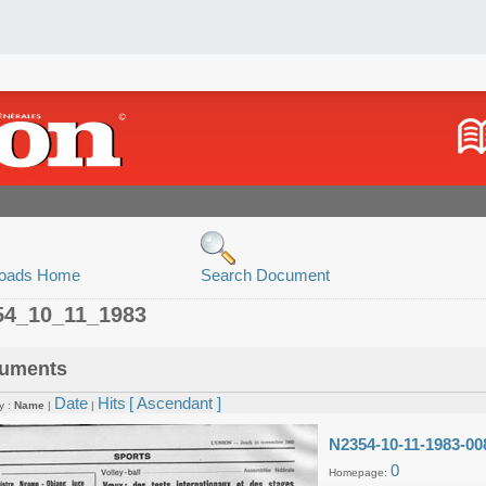
oads Home
Search Document
54_10_11_1983
uments
Date
Hits
[ Ascendant ]
y :
Name
|
|
N2354-10-11-1983-00
0
Homepage: