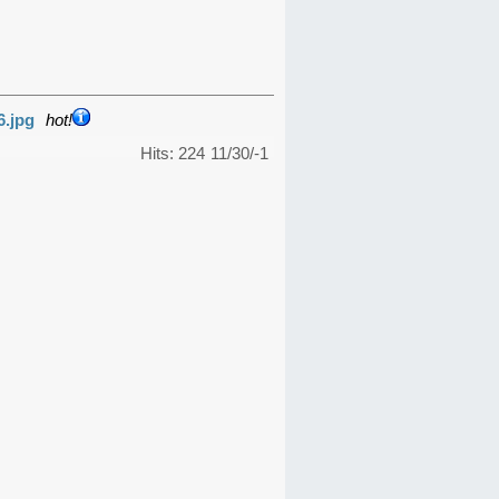
6.jpg
hot!
Hits: 224
11/30/-1