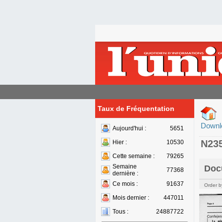
Taux de Fréquentation
Downl
Aujourd'hui :
5651
N23
Hier :
10530
Cette semaine :
79265
Semaine
Doc
77368
dernière :
Ce mois :
91637
Order b
Mois dernier :
447011
Tous :
24887722