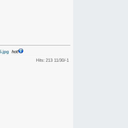
5.jpg
hot!
Hits: 213
11/30/-1