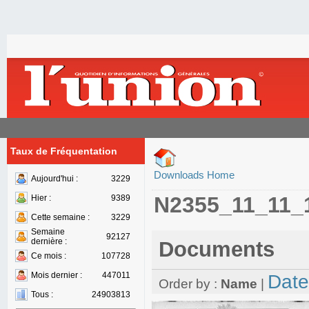
Taux de Fréquentation
Downloads Home
Aujourd'hui :
3229
N2355_11_11_
Hier :
9389
Cette semaine :
3229
Semaine
92127
dernière :
Documents
Ce mois :
107728
Mois dernier :
447011
Date
Order by :
Name
|
Tous :
24903813