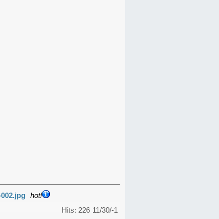
-002.jpg
hot!
Hits: 226
11/30/-1