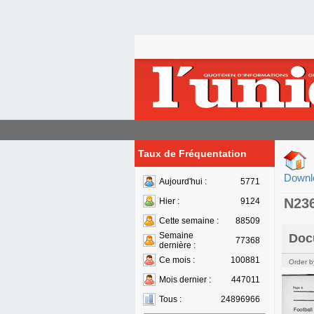
Taux de Fréquentation
Downl
Aujourd'hui :
5771
N23
Hier :
9124
Cette semaine :
88509
Semaine
Doc
77368
dernière :
Ce mois :
100881
Order b
Mois dernier :
447011
Tous :
24896966