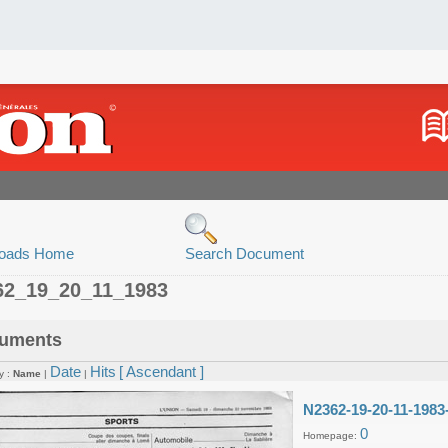
oads Home
Search Document
62_19_20_11_1983
uments
Date
Hits
[ Ascendant ]
y :
Name
|
|
N2362-19-20-11-1983
0
Homepage: