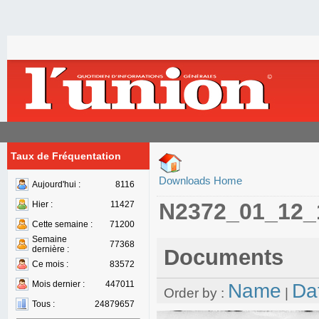
Taux de Fréquentation
Downloads Home
Aujourd'hui :
8116
N2372_01_12_
Hier :
11427
Cette semaine :
71200
Semaine
77368
dernière :
Documents
Ce mois :
83572
Mois dernier :
447011
Name
Da
Order by :
|
Tous :
24879657