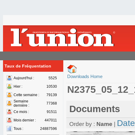
Taux de Fréquentation
Downloads Home
Aujourd'hui :
5525
N2375_05_12_
Hier :
10530
Cette semaine :
79139
Semaine
77368
dernière :
Documents
Ce mois :
91511
Mois dernier :
447011
Date
Order by :
Name
|
Tous :
24887596