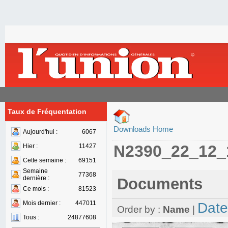
Taux de Fréquentation
Downloads Home
Aujourd'hui :
6067
N2390_22_12_
Hier :
11427
Cette semaine :
69151
Semaine
77368
dernière :
Documents
Ce mois :
81523
Mois dernier :
447011
Date
Order by :
Name
|
Tous :
24877608