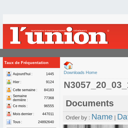
Taux de Fréquentation
Downloads Home
Aujourd'hui :
1445
N3057_20_03_
Hier :
9124
Cette semaine :
84183
Semaine
77368
dernière :
Documents
Ce mois :
96555
Mois dernier :
447011
Name
Da
Order by :
|
Tous :
24892640