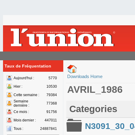
Taux de Fréquentation
Downloads Home
Aujourd'hui :
5770
AVRIL_1986
Hier :
10530
Cette semaine :
79384
Semaine
77368
dernière :
Categories
Ce mois :
91756
Mois dernier :
447011
N3091_30_0
Tous :
24887841