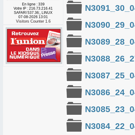
En ligne : 339
N3091_30_0
Votre IP : 216.73.216.41
SAFARI 537.36;, LINUX
07-08-2026 13:01
Visitors Counter 1.6
N3090_29_0
N3089_28_0
N3088_26_2
N3087_25_0
N3086_24_0
N3085_23_0
N3084_22_0