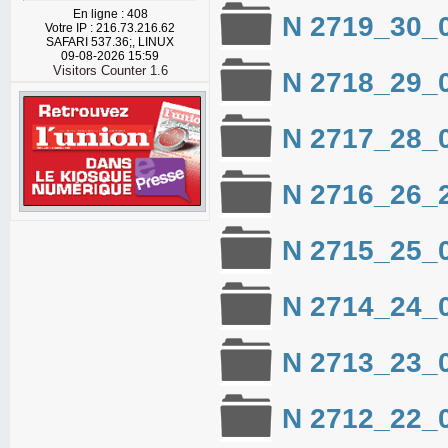
En ligne : 408
N 2719_30_
Votre IP : 216.73.216.62
SAFARI 537.36;, LINUX
09-08-2026 15:59
Visitors Counter 1.6
N 2718_29_
N 2717_28_
N 2716_26_
N 2715_25_
N 2714_24_
N 2713_23_
N 2712_22_