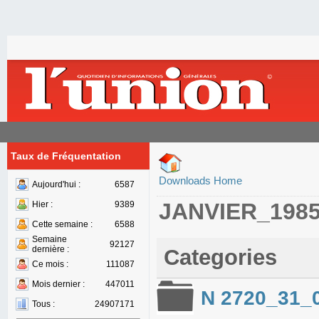
Taux de Fréquentation
Downloads Home
Aujourd'hui :
6587
JANVIER_198
Hier :
9389
Cette semaine :
6588
Semaine
92127
dernière :
Categories
Ce mois :
111087
Mois dernier :
447011
N 2720_31_
Tous :
24907171