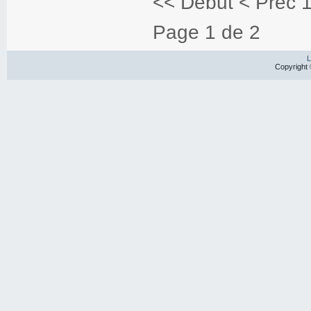
<<
Début
<
Préc
Page 1 de 2
L
Copyright 