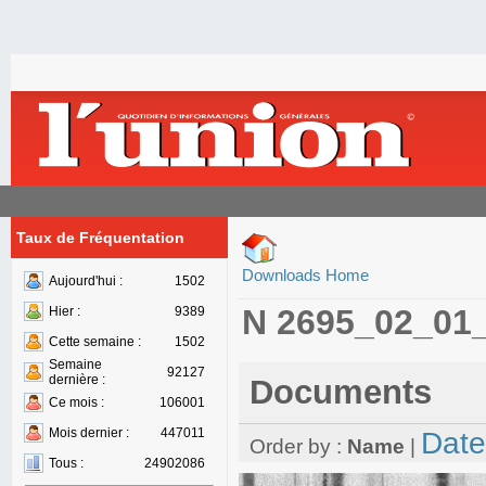
Taux de Fréquentation
Downloads Home
Aujourd'hui :
1502
N 2695_02_01
Hier :
9389
Cette semaine :
1502
Semaine
92127
dernière :
Documents
Ce mois :
106001
Mois dernier :
447011
Date
Order by :
Name
|
Tous :
24902086