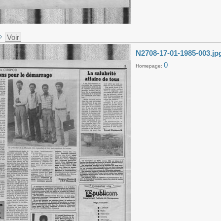
Voir
N2708-17-01-1985-003.jp
0
Homepage: