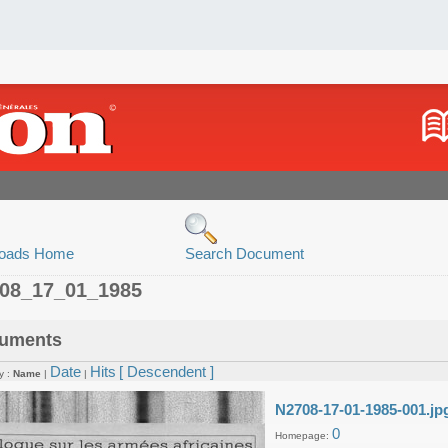
oads Home
Search Document
708_17_01_1985
uments
Date
Hits
[ Descendent ]
y :
Name
|
|
N2708-17-01-1985-001.jp
0
Homepage: