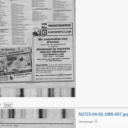
Voir
N2723-04-02-1985-007.jp
0
Homepage: