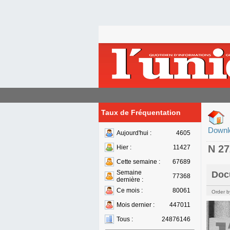
Taux de Fréquentation
Downl
Aujourd'hui :
4605
N 2
Hier :
11427
Cette semaine :
67689
Semaine
Doc
77368
dernière :
Ce mois :
80061
Order b
Mois dernier :
447011
Tous :
24876146