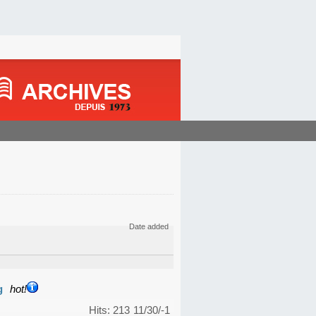
Date added
g
hot!
Hits: 213
11/30/-1