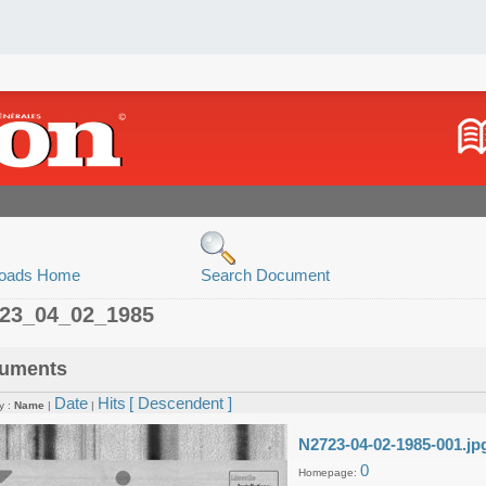
oads Home
Search Document
723_04_02_1985
uments
Date
Hits
[ Descendent ]
y :
Name
|
|
N2723-04-02-1985-001.jp
0
Homepage: