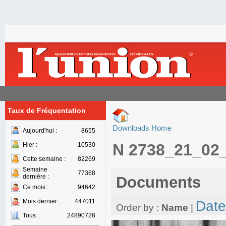
Taux de Fréquentation
Downloads Home
Aujourd'hui :
8655
N 2738_21_02
Hier :
10530
Cette semaine :
82269
Semaine
77368
dernière :
Documents
Ce mois :
94642
Mois dernier :
447011
Date
Order by :
Name
|
Tous :
24890726