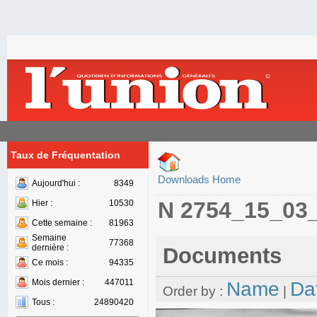
Taux de Fréquentation
Downloads Home
Aujourd'hui :
8349
N 2754_15_03
Hier :
10530
Cette semaine :
81963
Semaine
77368
dernière :
Documents
Ce mois :
94335
Mois dernier :
447011
Name
Da
Order by :
|
Tous :
24890420