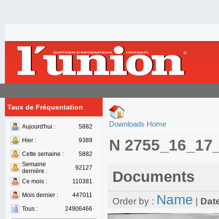
Taux de Fréquentation
Downloads Home
Aujourd'hui :
5882
N 2755_16_17
Hier :
9389
Cette semaine :
5882
Semaine
92127
dernière :
Documents
Ce mois :
110381
Mois dernier :
447011
Name
Order by :
|
Dat
Tous :
24906466