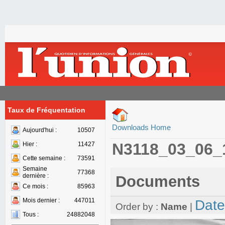
Taux de Fréquentation
Downloads Home
Aujourd'hui :
10507
N3118_03_06_
Hier :
11427
Cette semaine :
73591
Semaine
77368
dernière :
Documents
Ce mois :
85963
Mois dernier :
447011
Date
Order by :
Name
|
Tous :
24882048