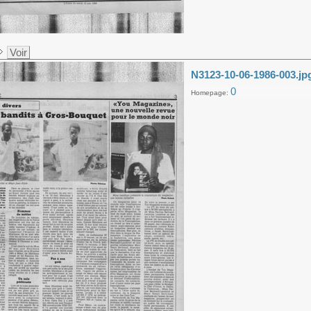
Voir
N3123-10-06-1986-003.jp
0
Homepage: