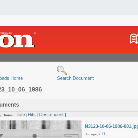
oads Home
Search Document
23_10_06_1986
uments
Date
Hits
[ Descendent ]
y :
Name
|
|
N3123-10-06-1986-001.jp
0
Homepage: