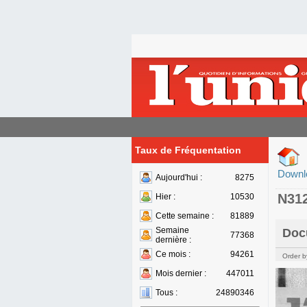
Taux de Fréquentation
Downl
Aujourd'hui :
8275
N31
Hier :
10530
Cette semaine :
81889
Semaine
Doc
77368
dernière :
Ce mois :
94261
Order b
Mois dernier :
447011
Tous :
24890346