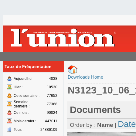
Taux de Fréquentation
Downloads Home
Aujourd'hui :
4038
N3123_10_06_
Hier :
10530
Cette semaine :
77652
Semaine
77368
dernière :
Documents
Ce mois :
90024
Mois dernier :
447011
Date
Order by :
Name
|
Tous :
24886109