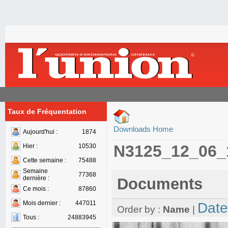
Taux de Fréquentation
Downloads Home
Aujourd'hui :
1874
N3125_12_06_
Hier :
10530
Cette semaine :
75488
Semaine
77368
dernière :
Documents
Ce mois :
87860
Mois dernier :
447011
Date
Order by :
Name
|
Tous :
24883945