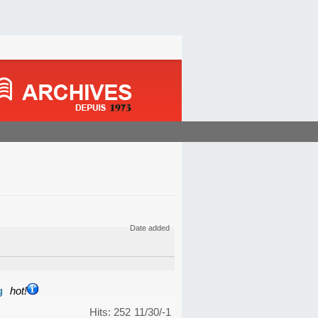
Date added
g
hot!
Hits: 252
11/30/-1