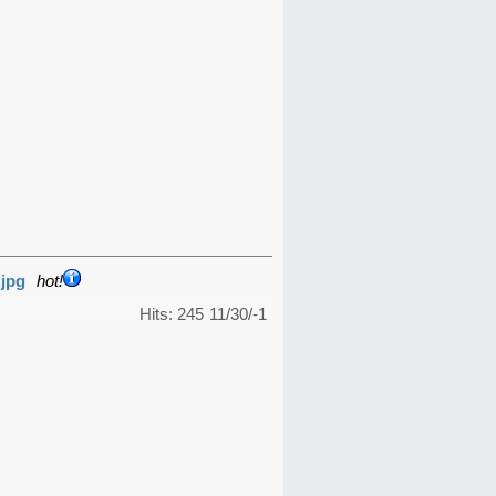
.jpg
hot!
Hits: 245
11/30/-1