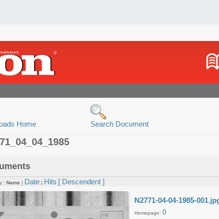
oads Home
Search Document
771_04_04_1985
uments
Date
Hits
[ Descendent ]
y :
Name
|
|
N2771-04-04-1985-001.jp
0
Homepage: