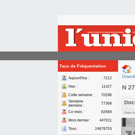
Taux de Fréquentation
Downl
Aujourd'hui :
7212
N 2
Hier :
11427
Cette semaine :
70296
Semaine
Doc
77368
dernière :
Ce mois :
82668
Order b
Mois dernier :
447011
Tous :
24878753