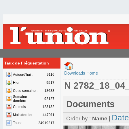
Taux de Fréquentation
Downloads Home
Aujourd'hui :
9116
N 2782_18_04
Hier :
9517
Cette semaine :
18633
Semaine
92127
dernière :
Documents
Ce mois :
123132
Mois dernier :
447011
Date
Order by :
Name
|
Tous :
24919217