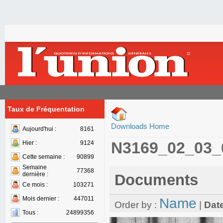
Taux de Fréquentation
Downloads Home
Aujourd'hui :
8161
N3169_02_03_
Hier :
9124
Cette semaine :
90899
Semaine
77368
dernière :
Documents
Ce mois :
103271
Mois dernier :
447011
Name
Order by :
|
Dat
Tous :
24899356