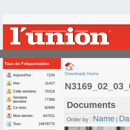
Taux de Fréquentation
Downloads Home
Aujourd'hui :
7234
N3169_02_03_
Hier :
11427
Cette semaine :
70318
Semaine
77368
dernière :
Documents
Ce mois :
82690
Mois dernier :
447011
Name
Da
Order by :
|
Tous :
24878775