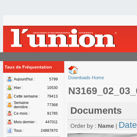
Taux de Fréquentation
Downloads Home
Aujourd'hui :
5799
N3169_02_03_
Hier :
10530
Cette semaine :
79413
Semaine
77368
dernière :
Documents
Ce mois :
91785
Mois dernier :
447011
Date
Order by :
Name
|
Tous :
24887870