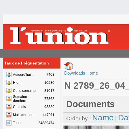
Taux de Fréquentation
Downloads Home
Aujourd'hui :
7403
N 2789_26_04
Hier :
10530
Cette semaine :
81017
Semaine
77368
dernière :
Documents
Ce mois :
93389
Mois dernier :
447011
Name
Da
Order by :
|
Tous :
24889474