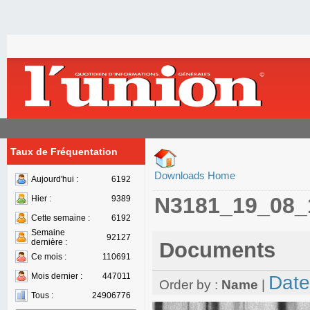
Taux de Fréquentation
Downloads Home
Aujourd'hui :
6192
N3181_19_08_
Hier :
9389
Cette semaine :
6192
Semaine
92127
dernière :
Documents
Ce mois :
110691
Mois dernier :
447011
Date
Order by :
Name
|
Tous :
24906776